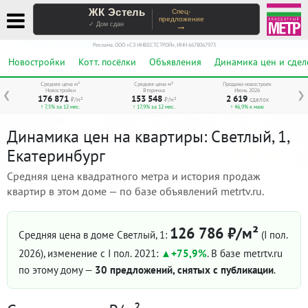
ЖК Эстель
Спец-
предложение
→
✓ Дом сдан
Реклама. ООО «СЗ ИНВЕСТСТРОЙ», ИНН 6678067973
Новостройки
Котт. посёлки
Объявления
Динамика цен и сдел
Средняя цена м²
Средняя цена м²
Продажи новостроек
Новостройки
Вторичка
Июнь 2026
❮
❯
176 871
153 548
2 619
₽/м²
₽/м²
сделок
↑ 7,5% за 12 мес.
↑ 17,9% за 12 мес.
↑ 46,9% к маю
Динамика цен на квартиры: Светлый, 1,
Екатеринбург
Средняя цена квадратного метра и история продаж
квартир в этом доме — по базе объявлений metrtv.ru.
126 786 ₽/м²
Средняя цена в доме Светлый, 1:
(I пол.
2026)
, изменение с I пол. 2021:
+75,9%
. В базе metrtv.ru
по этому дому —
30 предложений, снятых с публикации
.