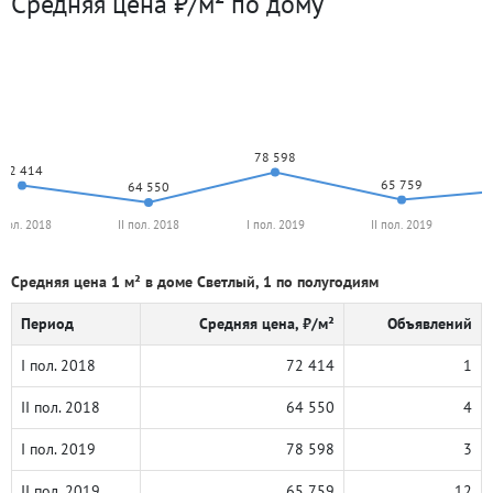
Средняя цена ₽/м² по дому
78 598
72 414
65 759
64 550
 пол. 2018
II пол. 2018
I пол. 2019
II пол. 2019
Средняя цена 1 м² в доме Светлый, 1 по полугодиям
Период
Средняя цена, ₽/м²
Объявлений
I пол. 2018
72 414
1
II пол. 2018
64 550
4
I пол. 2019
78 598
3
II пол. 2019
65 759
12