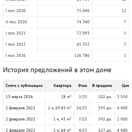
I пол. 2020
71 046
12
II пол. 2020
74 360
7
I пол. 2021
72 093
1
I пол. 2022
65 352
7
I пол. 2026
126 786
1
История предложений в этом доме
Снято с публикации
Квартира
Этаж
В продаже
Цена,
13 марта 2026
28 м²
2/25
102 дн.
3 550 0
2 февраля 2022
2-к, 69.89 м²
24/25
593 дн.
4 400 0
2 февраля 2022
1-к, 43 м²
7/25
592 дн.
2 900 0
2 февраля 2022
2-к, 68 м²
4/25
627 дн.
4 400 0