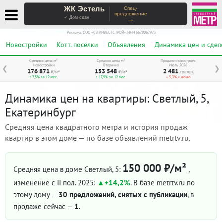
ЖК Эстель
Спец-
предложение
→
✓ Дом сдан
Реклама. ООО «СЗ ИНВЕСТСТРОЙ», ИНН 6678067973
Новостройки
Котт. посёлки
Объявления
Динамика цен и сдел
Средняя цена м²
Средняя цена м²
Продажи новостроек
Новостройки
Вторичка
Июль 2026
❮
❯
176 871
153 548
2 481
₽/м²
₽/м²
сделок
↑ 7,5% за 12 мес.
↑ 17,9% за 12 мес.
↓ 5,3% к июню
Динамика цен на квартиры: Светлый, 5,
Екатеринбург
Средняя цена квадратного метра и история продаж
квартир в этом доме — по базе объявлений metrtv.ru.
150 000 ₽/м²
Средняя цена в доме Светлый, 5:
,
изменение с II пол. 2025:
+14,2%
. В базе metrtv.ru по
этому дому —
30 предложений, снятых с публикации
, в
продаже сейчас —
1
.