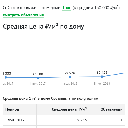
Сейчас в продаже в этом доме:
1 кв.
(в среднем 150 000 ₽/м²) —
смотреть объявления
Средняя цена ₽/м² по дому
60 428
59 570
58 333
57 166
 пол. 2017
II пол. 2017
I пол. 2018
II пол. 2018
I
Средняя цена 1 м² в доме Светлый, 5 по полугодиям
Период
Средняя цена, ₽/м²
Объявлений
I пол. 2017
58 333
1