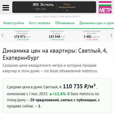
ЖК Эстель
Спец-
предложение
→
✓ Дом сдан
Реклама. ООО «СЗ ИНВЕСТСТРОЙ», ИНН 6678067973
Новостройки
Котт. посёлки
Объявления
Динамика цен и сдел
Средняя цена м²
Средняя цена м²
Продажи новостроек
Новостройки
Вторичка
Июль 2026
❮
❯
176 871
153 548
2 481
₽/м²
₽/м²
сделок
↑ 7,5% за 12 мес.
↑ 17,9% за 12 мес.
↓ 5,3% к июню
Динамика цен на квартиры: Светлый, 4,
Екатеринбург
Средняя цена квадратного метра и история продаж
квартир в этом доме — по базе объявлений metrtv.ru.
110 735 ₽/м²
Средняя цена в доме Светлый, 4:
,
изменение с I пол. 2023:
+12,6%
. В базе metrtv.ru по
этому дому —
30 предложений, снятых с публикации
, в
продаже сейчас —
1
.