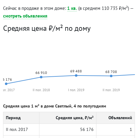
Сейчас в продаже в этом доме:
1 кв.
(в среднем 110 735 ₽/м²) —
смотреть объявления
Средняя цена ₽/м² по дому
69 488
68 708
66 910
56 176
I пол. 2017
II пол. 2018
I пол. 2019
II пол. 2019
Средняя цена 1 м² в доме Светлый, 4 по полугодиям
Период
Средняя цена, ₽/м²
Объявлений
II пол. 2017
56 176
1