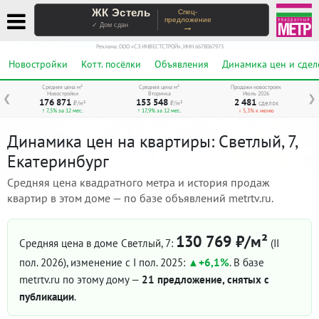
ЖК Эстель
Спец-
предложение
→
✓ Дом сдан
Реклама. ООО «СЗ ИНВЕСТСТРОЙ», ИНН 6678067973
Новостройки
Котт. посёлки
Объявления
Динамика цен и сдел
Средняя цена м²
Средняя цена м²
Продажи новостроек
Новостройки
Вторичка
Июль 2026
❮
❯
176 871
153 548
2 481
₽/м²
₽/м²
сделок
↑ 7,5% за 12 мес.
↑ 17,9% за 12 мес.
↓ 5,3% к июню
Динамика цен на квартиры: Светлый, 7,
Екатеринбург
Средняя цена квадратного метра и история продаж
квартир в этом доме — по базе объявлений metrtv.ru.
130 769 ₽/м²
Средняя цена в доме Светлый, 7:
(II
пол. 2026)
, изменение с I пол. 2025:
+6,1%
. В базе
metrtv.ru по этому дому —
21 предложение, снятых с
публикации
.