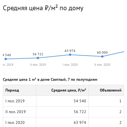
Средняя цена ₽/м² по дому
63 974
60 000
56 722
54 540
 пол. 2019
II пол. 2019
I пол. 2020
II пол. 2020
Средняя цена 1 м² в доме Светлый, 7 по полугодиям
Период
Средняя цена, ₽/м²
Объявлений
I пол. 2019
54 540
1
II пол. 2019
56 722
2
I пол. 2020
63 974
2