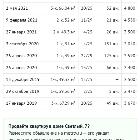
2 мая 2021
3-к, 66.04 м²
20/25
32 дн.
4 800 7
9 февраля 2021
2-к, 52 м²
11/29
21 дн.
4 580 0
27 января 2021
2-к, 49.3 м²
4/25
26 дн.
3 500 0
3 сентября 2020
1-к, 34 м²
4/25
181 дн.
2 040 0
26 апреля 2020
1-к, 39 м²
22/29
125 дн.
2 590 0
26 апреля 2020
1-к, 39 м²
13/25
66 дн.
2 400 0
13 декабря 2019
1-к, 49.32 м²
15/25
—
2 500 0
29 октября 2019
1-к, 39.36 м²
2/25
5 дн.
2 470 0
17 января 2019
3-к, 67.29 м²
20/25
49 дн.
3 670 0
Продаёте квартиру в доме Светлый, 7?
Разместите объявление на metrtv.ru — его увидят
покупатели, которые изучают цены именно в этом доме.