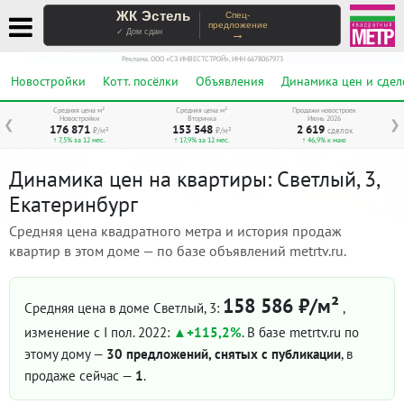
ЖК Эстель
Спец-
предложение
→
✓ Дом сдан
Реклама. ООО «СЗ ИНВЕСТСТРОЙ», ИНН 6678067973
Новостройки
Котт. посёлки
Объявления
Динамика цен и сдел
Средняя цена м²
Средняя цена м²
Продажи новостроек
Новостройки
Вторичка
Июнь 2026
❮
❯
176 871
153 548
2 619
₽/м²
₽/м²
сделок
↑ 7,5% за 12 мес.
↑ 17,9% за 12 мес.
↑ 46,9% к маю
Динамика цен на квартиры: Светлый, 3,
Екатеринбург
Средняя цена квадратного метра и история продаж
квартир в этом доме — по базе объявлений metrtv.ru.
158 586 ₽/м²
Средняя цена в доме Светлый, 3:
,
изменение с I пол. 2022:
+115,2%
. В базе metrtv.ru по
этому дому —
30 предложений, снятых с публикации
, в
продаже сейчас —
1
.