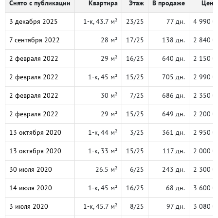
Снято с публикации
Квартира
Этаж
В продаже
Цена,
3 декабря 2025
1-к, 43.7 м²
23/25
77 дн.
4 990 0
7 сентября 2022
28 м²
17/25
138 дн.
2 840 0
2 февраля 2022
29 м²
16/25
640 дн.
2 150 0
2 февраля 2022
1-к, 45 м²
15/25
705 дн.
2 990 0
2 февраля 2022
30 м²
7/25
686 дн.
2 350 0
2 февраля 2022
29 м²
15/25
649 дн.
2 200 0
13 октября 2020
1-к, 44 м²
3/25
361 дн.
2 950 0
13 октября 2020
1-к, 33 м²
15/25
117 дн.
2 000 0
30 июля 2020
26.5 м²
6/25
243 дн.
2 300 0
14 июля 2020
1-к, 45 м²
16/25
68 дн.
3 600 0
3 июля 2020
1-к, 45.7 м²
8/25
97 дн.
3 080 0