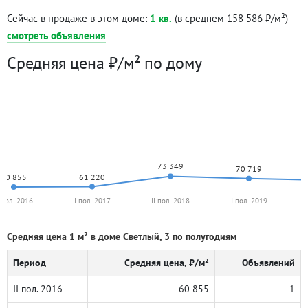
Сейчас в продаже в этом доме:
1 кв.
(в среднем 158 586 ₽/м²) —
смотреть объявления
Средняя цена ₽/м² по дому
73 349
70 719
61 220
60 855
I пол. 2016
I пол. 2017
II пол. 2018
I пол. 2019
Средняя цена 1 м² в доме Светлый, 3 по полугодиям
Период
Средняя цена, ₽/м²
Объявлений
II пол. 2016
60 855
1