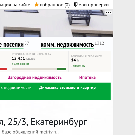
ация на сайте
избранное (
0
)
мои проверки
нта.
и!
 поселки
комм. недвижимость
57
1312
ВТОРИЧКА, СДЕЛКИ · ИЮЛЬ 2026
КЛЮЧЕВАЯ СТАВКА ЦБ РФ
12 431
сделок
14
%
↑ 7,7% к июню
↓ снижение
к
Загородная недвижимость
Ипотека
ах недвижимости
Динамика стоимости квартир
, 25/3, Екатеринбург
базе объявлений metrtv.ru.