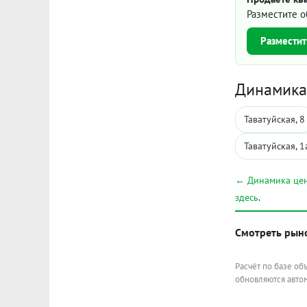
Разместите о
Разместит
Динамика 
Таватуйская, 8
Таватуйская, 1
← Динамика цен
здесь
.
Смотреть рын
Расчёт по базе об
обновляются автом