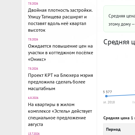
7.8.2026
Двойная плотность застройки.
Средняя цена
Улицу Татищева расширят и
поставят вдоль неё квартал
этому дому 
высоток
Средняя ц
7.8.2026
Ожидается повышение цен на
участки в коттеджном посёлке
«Оникс»
7.8.2026
Проект КРТ на Блюхера мэрия
предложила сделать более
масштабным
63 377
6.8.2026
II пол. 2018
I
На квартиры в жилом
комплексе «Эстель» действует
специальное предложение
Средняя цена 1 
августа
Период
13.7.2026