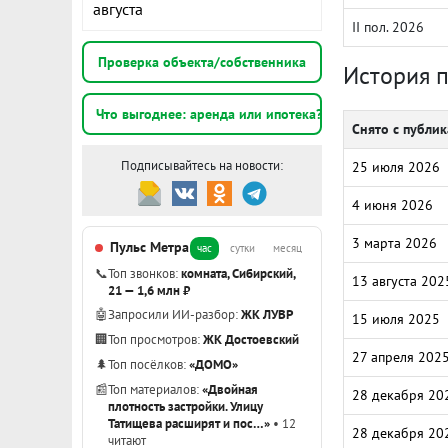
августа
II пол. 2026
Проверка объекта/собственника
История 
Что выгоднее: аренда или ипотека?
Снято с публи
Подписывайтесь на новости:
25 июля 2026
4 июня 2026
3 марта 2026
Пульс Метра
час
сутки
месяц
📞
Топ звонков:
комната, Сибирский,
13 августа 202
21 — 1,6 млн ₽
🤖
Запросили ИИ-разбор:
ЖК ЛУВР
15 июля 2025
🏢
Топ просмотров:
ЖК Достоевский
27 апреля 202
🌲
Топ посёлков:
«ДОМО»
📰
Топ материалов:
«Двойная
28 декабря 20
плотность застройки. Улицу
Татищева расширят и пос…»
• 12
28 декабря 20
читают