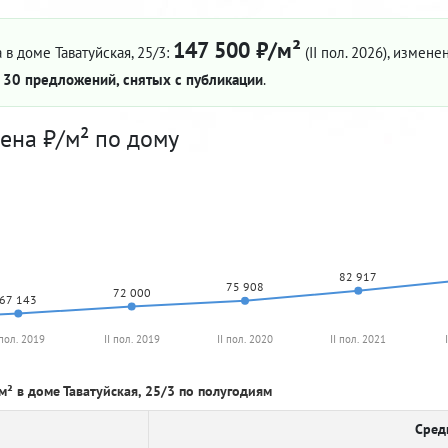
147 500 ₽/м²
 в доме Таватуйская, 25/3:
(II пол. 2026)
, изменен
—
30 предложений, снятых с публикации
.
ена ₽/м² по дому
82 917
75 908
72 000
67 143
 пол. 2019
II пол. 2019
II пол. 2020
II пол. 2021
м² в доме Таватуйская, 25/3 по полугодиям
Сред