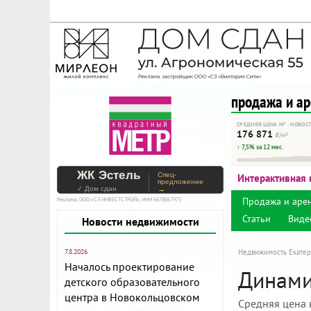
На Метре реклама - тольк
Помогайте независимому ре
продажа и а
СРЕДНЯЯ ЦЕНА М² · НОВОС
176 871
₽/м²
↑ 7,5% за 12 мес.
ЖК Эстель
Спец-
Интерактивная 
предложение
✓ Дом сдан
→
Продажа и аре
Реклама. ООО «СЗ ИНВЕСТСТРОЙ», ИНН 6678067973
Статьи
Виде
Новости недвижимости
7.8.2026
Недвижимость Екатер
Началось проектирование
Динамик
детского образовательного
центра в Новокольцовском
Средняя цена 