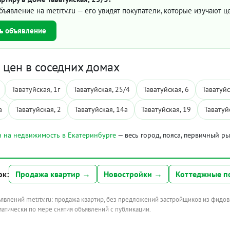
бъявление на metrtv.ru — его увидят покупатели, которые изучают 
ь объявление
цен в соседних домах
Таватуйская, 1г
Таватуйская, 25/4
Таватуйская, 6
Таватуйс
а
Таватуйская, 2
Таватуйская, 14а
Таватуйская, 19
Таватуй
 на недвижимость в Екатеринбурге
— весь город, пояса, первичный р
ок:
Продажа квартир →
Новостройки →
Коттеджные п
ъявлений metrtv.ru: продажа квартир, без предложений застройщиков из фидов
атически по мере снятия объявлений с публикации.