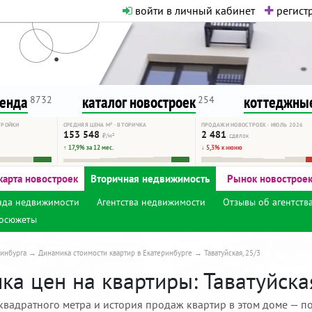
войти в личный кабинет
регистр
о нормальная. Никакого шок-конте
сурсу, как он помогает вам. Удач
ренда
каталог новостроек
коттеджные
8732
254
ТРОЙКИ
СРЕДНЯЯ ЦЕНА М² · ВТОРИЧКА
ПРОДАЖИ НОВОСТРОЕК · ИЮЛЬ 2026
153 548
2 481
₽/м²
сделок
↑ 17,9% за 12 мес.
↓ 5,3% к июню
карта новостроек
Вторичная недвижимость
Рынок новострое
нда недвижимости
Агентства недвижимости
Отзывы об агентств
осюжеты
инбурга
Динамика стоимости квартир в Екатеринбурге
Таватуйская, 25/3
а цен на квартиры: Таватуйская
квадратного метра и история продаж квартир в этом доме — по 