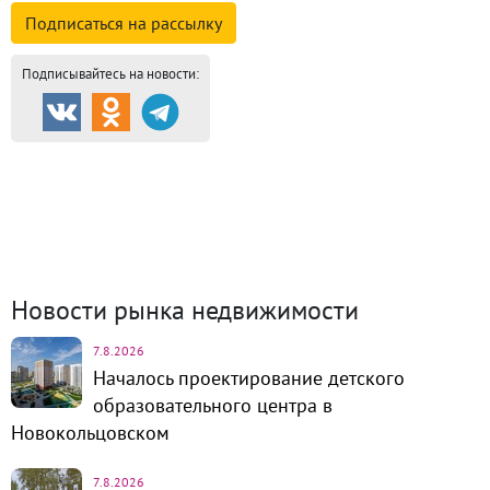
Подписаться на
рассылку
Подписывайтесь на новости:
Продажа и аренда
8761
Каталог новостроек
254
Коттеджные посёлки
57
Комм.
недвижимость
1317
Динамика цен и кол-во
сделок
Новости рынка недвижимости
7.8.2026
Началось проектирование детского
образовательного центра в
Новокольцовском
7.8.2026