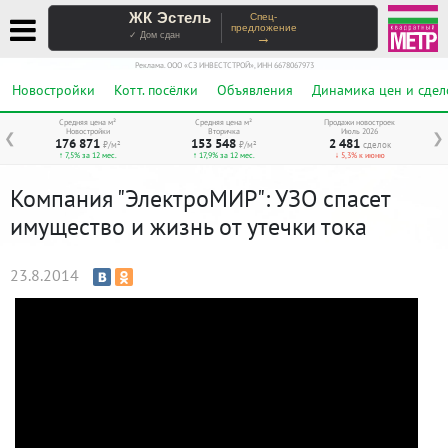
ЖК Эстель
Спец-
предложение
→
✓ Дом сдан
Реклама. ООО «СЗ ИНВЕСТСТРОЙ», ИНН 6678067973
Новостройки
Котт. посёлки
Объявления
Динамика цен и сдел
Средняя цена м²
Средняя цена м²
Продажи новостроек
Новостройки
Вторичка
Июль 2026
❮
❯
176 871
153 548
2 481
₽/м²
₽/м²
сделок
↑ 7,5% за 12 мес.
↑ 17,9% за 12 мес.
↓ 5,3% к июню
Компания "ЭлектроМИР": УЗО спасет
имущество и жизнь от утечки тока
23.8.2014