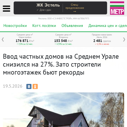
ЖК Эстель
Спец-
предложение
→
✓ Дом сдан
Реклама. ООО «СЗ ИНВЕСТСТРОЙ», ИНН 6678067973
Новостройки
Котт. посёлки
Объявления
Динамика цен и сдел
Средняя цена м²
Средняя цена м²
Продажи новостроек
Новостройки
Вторичка
Июль 2026
❮
❯
176 871
153 548
2 481
₽/м²
₽/м²
сделок
↑ 7,5% за 12 мес.
↑ 17,9% за 12 мес.
↓ 5,3% к июню
Ввод частных домов на Среднем Урале
снизился на 27%. Зато строители
многоэтажек бьют рекорды
19.5.2026