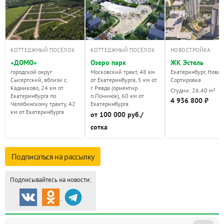
КОТТЕДЖНЫЙ ПОСЁЛОК
КОТТЕДЖНЫЙ ПОСЁЛОК
НОВОСТРОЙКА
«ДОМО»
Озеро парк
ЖК Эстель
городской округ
Московский тракт, 48 км
Екатеринбург, Новая
Сысертский, вблизи с.
от Екатеринбурга, 5 км от
Сортировка
Кадниково, 24 км от
г. Ревда (ориентир
Студии: 26.40 м²
Екатеринбурга по
п.Починок), 60 км от
4 936 800 ₽
Челябинскому тракту, 42
Екатеринбурга
км от Екатеринбурга
от 100 000 руб./
сотка
Подписаться на
рассылку
Подписывайтесь на новости: