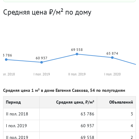
Средняя цена ₽/м² по дому
69 558
65 874
63 786
60 937
I пол. 2018
I пол. 2019
II пол. 2019
I пол. 2020
Средняя цена 1 м² в доме Евгения Савкова, 54 по полугодиям
Период
Средняя цена, ₽/м²
Объявлений
II пол. 2018
63 786
3
I пол. 2019
60 937
4
II пол. 2019
69 558
2