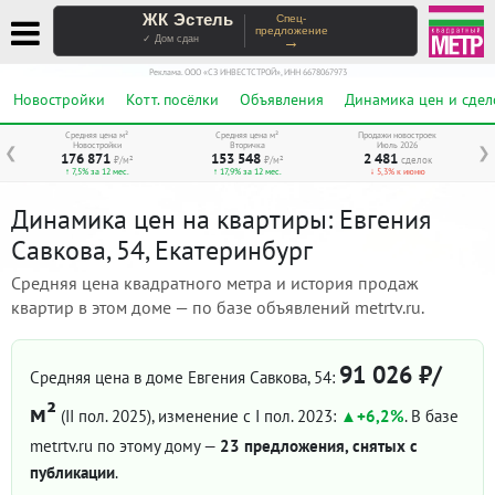
ЖК Эстель
Спец-
предложение
→
✓ Дом сдан
Реклама. ООО «СЗ ИНВЕСТСТРОЙ», ИНН 6678067973
Новостройки
Котт. посёлки
Объявления
Динамика цен и сдел
Средняя цена м²
Средняя цена м²
Продажи новостроек
Новостройки
Вторичка
Июль 2026
❮
❯
176 871
153 548
2 481
₽/м²
₽/м²
сделок
↑ 7,5% за 12 мес.
↑ 17,9% за 12 мес.
↓ 5,3% к июню
Динамика цен на квартиры: Евгения
Савкова, 54, Екатеринбург
Средняя цена квадратного метра и история продаж
квартир в этом доме — по базе объявлений metrtv.ru.
91 026 ₽/
Средняя цена в доме Евгения Савкова, 54:
м²
(II пол. 2025)
, изменение с I пол. 2023:
+6,2%
. В базе
metrtv.ru по этому дому —
23 предложения, снятых с
публикации
.