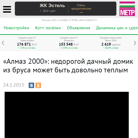
ЖК Эстель
Спец-
предложение
→
✓ Дом сдан
Реклама. ООО «СЗ ИНВЕСТСТРОЙ», ИНН 6678067973
Новостройки
Котт. посёлки
Объявления
Динамика цен и сдел
Средняя цена м²
Средняя цена м²
Продажи новостроек
Новостройки
Вторичка
Июнь 2026
❮
❯
176 871
153 548
2 619
₽/м²
₽/м²
сделок
↑ 7,5% за 12 мес.
↑ 17,9% за 12 мес.
↑ 46,9% к маю
«Алмаз 2000»: недорогой дачный домик
из бруса может быть довольно теплым
24.1.2015