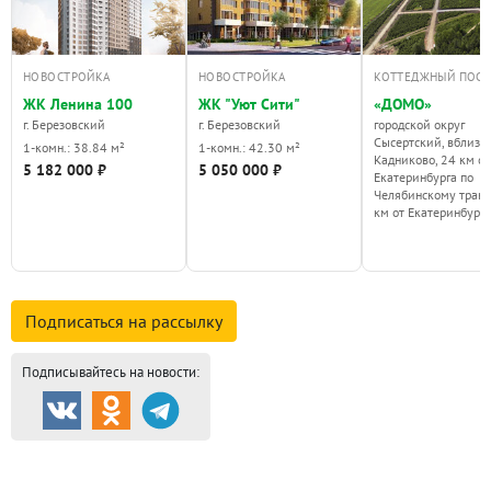
НОВОСТРОЙКА
НОВОСТРОЙКА
КОТТЕДЖНЫЙ ПОС
ЖК Ленина 100
ЖК "Уют Сити"
«ДОМО»
г. Березовский
г. Березовский
городской округ
Сысертский, вблизи 
1-комн.: 38.84 м²
1-комн.: 42.30 м²
Кадниково, 24 км от
5 182 000 ₽
5 050 000 ₽
Екатеринбурга по
Челябинскому тракт
км от Екатеринбурга
Подписаться на
рассылку
Подписывайтесь на новости:
Продажа и аренда
8786
Каталог новостроек
254
Коттеджные посёлки
57
Комм.