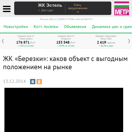
ЖК Эстель
Спец-
предложение
→
✓ Дом сдан
Реклама. ООО «СЗ ИНВЕСТСТРОЙ», ИНН 6678067973
Новостройки
Котт. посёлки
Объявления
Динамика цен и сдел
Средняя цена м²
Средняя цена м²
Продажи новостроек
Новостройки
Вторичка
Июнь 2026
❮
❯
176 871
153 548
2 619
₽/м²
₽/м²
сделок
↑ 7,5% за 12 мес.
↑ 17,9% за 12 мес.
↑ 46,9% к маю
ЖК «Березки»: каков объект с выгодным
положением на рынке
13.12.2014