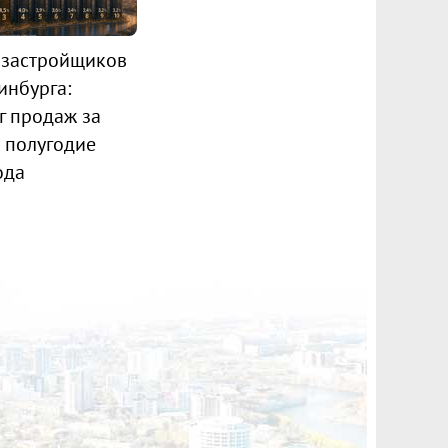
 застройщиков
инбурга:
г продаж за
 полугодие
ода