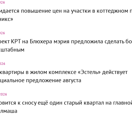
026
дается повышение цен на участки в коттеджном 
никс»
026
ект КРТ на Блюхера мэрия предложила сделать б
сштабным
026
квартиры в жилом комплексе «Эстель» действует
циальное предложение августа
2026
овится к сносу ещё один старый квартал на главно
алмаша