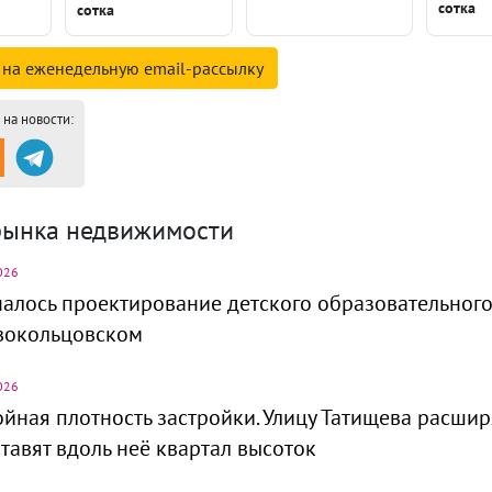
сотка
сотка
 на
еженедельную email-
рассылку
на новости:
рынка недвижимости
026
алось проектирование детского образовательного
вокольцовском
026
йная плотность застройки. Улицу Татищева расшир
тавят вдоль неё квартал высоток