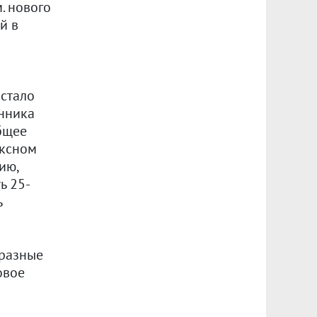
. нового
й в
 стало
енника
бщее
ексном
ию,
ь 25-
ь
 разные
овое