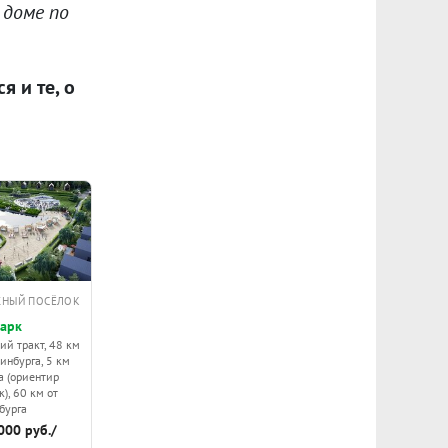
 доме по
 и те, о
ЖНЫЙ ПОСЁЛОК
парк
ий тракт, 48 км
инбурга, 5 км
да (ориентир
), 60 км от
бурга
000 руб./