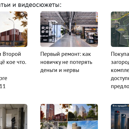
атьи и видеосюжеты:
и Второй
Первый ремонт: как
Покупа
ё кое что.
новичку не потерять
загоро
деньги и нервы
компле
рге
доступ
 11
предл