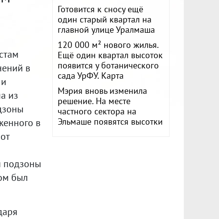
Готовится к сносу ещё
один старый квартал на
главной улице Уралмаша
120 000 м² нового жилья.
устам
Ещё один квартал высоток
появится у ботанического
нений в
сада УрФУ. Карта
 и
Мэрия вновь изменила
на из
решение. На месте
дзоны
частного сектора на
Эльмаше появятся высотки
женного в
 от
и подзоны
Дом был
даря