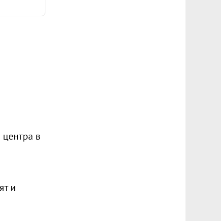
 центра в
ят и