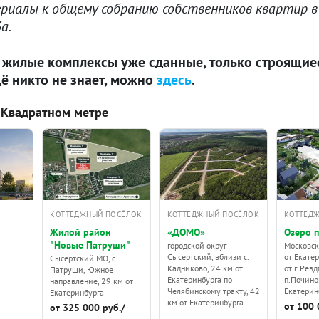
риалы к общему собранию собственников квартир в
а.
 жилые комплексы уже сданные, только строящиеся
ё никто не знает, можно
здесь
.
 Квадратном метре
КОТТЕДЖНЫЙ ПОСЁЛОК
КОТТЕДЖНЫЙ ПОСЁЛОК
КОТТЕД
Жилой район
«ДОМО»
Озеро 
"Новые Патруши"
городской округ
Московск
Сысертский, вблизи с.
от Екатер
Сысертский МО, с.
Кадниково, 24 км от
от г. Рев
Патруши, Южное
Екатеринбурга по
п.Починок
направление, 29 км от
Челябинскому тракту, 42
Екатерин
Екатеринбурга
км от Екатеринбурга
от 100 
от 325 000 руб./