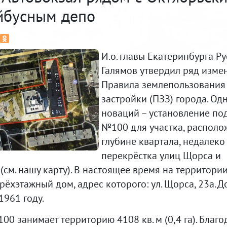
йбусным депо
И.о. главы Екатеринбурга Р
Галямов утвердил ряд изме
Правила землепользования
застройки (ПЗЗ) города. Од
новаций – установление по
№100 для участка, располо
глубине квартала, недалеко
перекрёстка улиц Щорса и
(см. нашу карту). В настоящее время на территори
рёхэтажный дом, адрес которого: ул. Щорса, 23а. 
1961 году.
0 занимает территорию 4108 кв. м (0,4 га). Благо