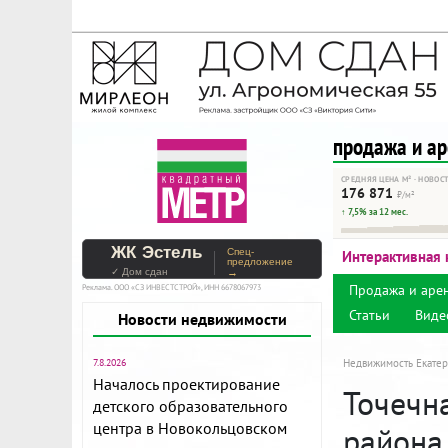
На Метре реклама - тольк
Помогайте независимому ре
продажа и а
СРЕДНЯЯ ЦЕНА М² · НОВОС
176 871
₽/м²
↑ 7,5% за 12 мес.
ЖК Эстель
Спец-
Интерактивная 
предложение
✓ Дом сдан
→
Продажа и аре
Реклама. ООО «СЗ ИНВЕСТСТРОЙ», ИНН 6678067973
Статьи
Виде
Новости недвижимости
7.8.2026
Недвижимость Екатер
Началось проектирование
Точечна
детского образовательного
центра в Новокольцовском
района