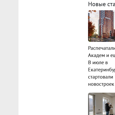
Новые ст
Распечатал
Академ и ещ
В июле в
Екатеринбу
стартовали
новостроек