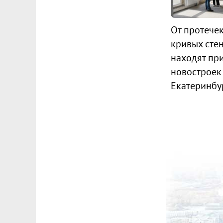
От протече
кривых стен
находят пр
новостроек
Екатеринбу