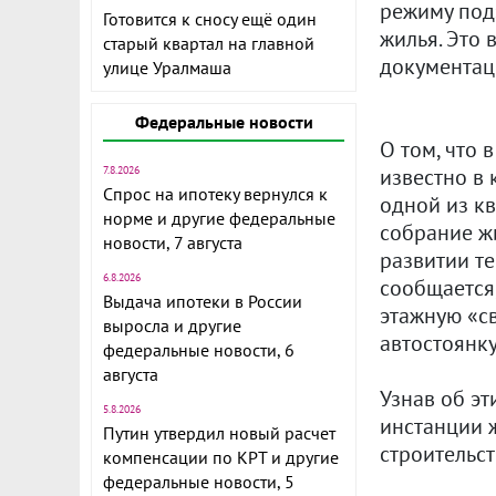
режиму подз
Готовится к сносу ещё один
жилья. Это 
старый квартал на главной
документац
улице Уралмаша
Федеральные новости
О том, что 
известно в 
7.8.2026
Спрос на ипотеку вернулся к
одной из кв
норме и другие федеральные
собрание ж
новости, 7 августа
развитии те
6.8.2026
сообщается,
Выдача ипотеки в России
этажную «с
выросла и другие
автостоянку
федеральные новости, 6
августа
Узнав об эт
5.8.2026
инстанции 
Путин утвердил новый расчет
строительс
компенсации по КРТ и другие
федеральные новости, 5