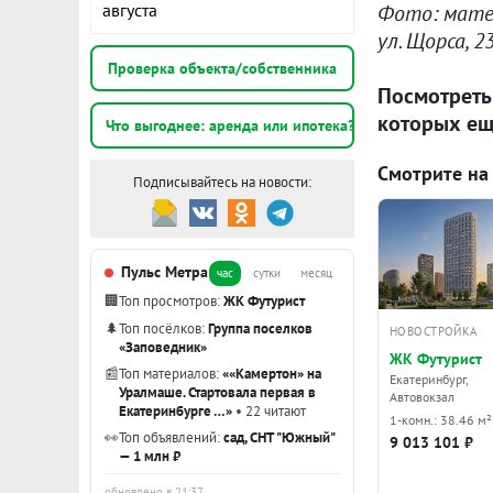
Фото: мате
августа
ул. Щорса, 23
Проверка объекта/собственника
Посмотреть
которых ещ
Что выгоднее: аренда или ипотека?
Смотрите на
Подписывайтесь на новости:
Пульс Метра
час
сутки
месяц
🏢
Топ просмотров:
ЖК Футурист
🌲
Топ посёлков:
Группа поселков
НОВОСТРОЙКА
«Заповедник»
ЖК Футурист
📰
Топ материалов:
««Камертон» на
Екатеринбург,
Уралмаше. Стартовала первая в
Автовокзал
Екатеринбурге …»
• 22 читают
1-комн.: 38.46 м²
👀
Топ объявлений:
сад, СНТ "Южный"
9 013 101 ₽
— 1 млн ₽
обновлено в 21:37