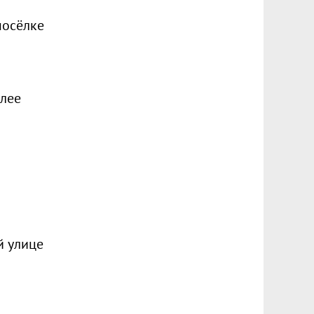
посёлке
олее
й улице