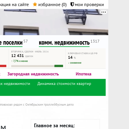
ация на сайте
избранное (
0
)
мои проверки
нта.
и!
 поселки
комм. недвижимость
57
1317
ВТОРИЧКА, СДЕЛКИ · ИЮЛЬ 2026
КЛЮЧЕВАЯ СТАВКА ЦБ РФ
12 431
сделок
14
%
↑ 7,7% к июню
↓ снижение
к
Загородная недвижимость
Ипотека
ах недвижимости
Динамика стоимости квартир
Автовокзал рядом с Октябрьским троллейбусным депо
им
Главное за месяц: