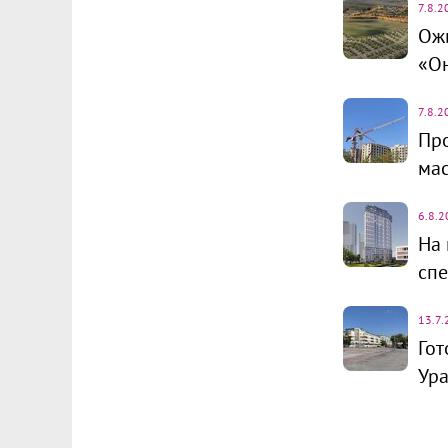
7.8.2
Ожи
«О
7.8.2
Про
ма
6.8.2
На 
спе
13.7.
Гот
Ур