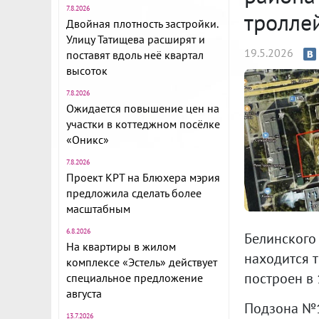
7.8.2026
тролле
Двойная плотность застройки.
Улицу Татищева расширят и
19.5.2026
поставят вдоль неё квартал
высоток
7.8.2026
Ожидается повышение цен на
участки в коттеджном посёлке
«Оникс»
7.8.2026
Проект КРТ на Блюхера мэрия
предложила сделать более
масштабным
6.8.2026
Белинского 
На квартиры в жилом
находится т
комплексе «Эстель» действует
построен в 
специальное предложение
августа
Подзона №10
13.7.2026