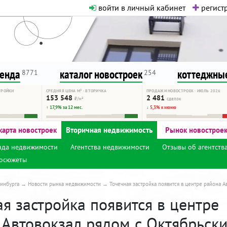
войти в личный кабинет
регистр
о нормальная. Никакого шок-конте
сурсу, как он помогает вам. Удач
ренда
каталог новостроек
коттеджные
8771
254
ТРОЙКИ
СРЕДНЯЯ ЦЕНА М² · ВТОРИЧКА
ПРОДАЖИ НОВОСТРОЕК · ИЮЛЬ 2026
153 548
2 481
₽/м²
сделок
↑ 17,9% за 12 мес.
↓ 5,3% к июню
карта новостроек
Вторичная недвижимость
Рынок новострое
нда недвижимости
Агентства недвижимости
Отзывы об агентств
осюжеты
инбурга
Новости рынка недвижимости
Точечная застройка появится в центре района 
я застройка появится в центре
 Автовокзал рядом с Октябрьск