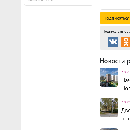
Подписаться
Подписывайтесь 
Новости 
7.8.2
Нач
Но
7.8.2
Дво
пос