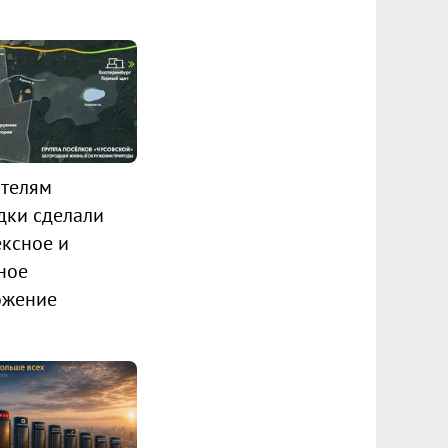
телям
дки сделали
ксное и
ное
ожение