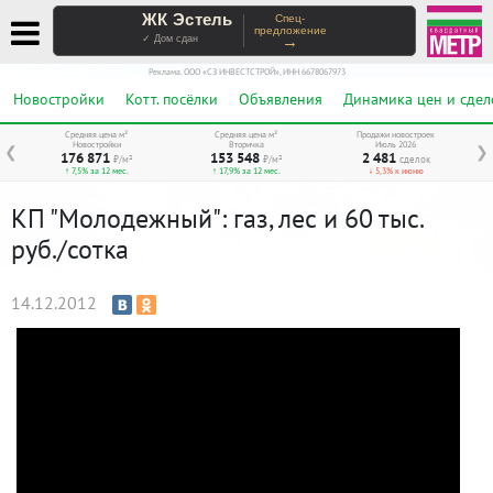
ЖК Эстель
Спец-
предложение
→
✓ Дом сдан
Реклама. ООО «СЗ ИНВЕСТСТРОЙ», ИНН 6678067973
Новостройки
Котт. посёлки
Объявления
Динамика цен и сдел
Средняя цена м²
Средняя цена м²
Продажи новостроек
Новостройки
Вторичка
Июль 2026
❮
❯
176 871
153 548
2 481
₽/м²
₽/м²
сделок
↑ 7,5% за 12 мес.
↑ 17,9% за 12 мес.
↓ 5,3% к июню
КП "Молодежный": газ, лес и 60 тыс.
руб./сотка
14.12.2012