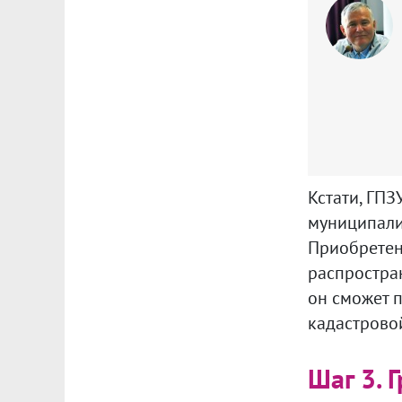
Кстати, ГПЗ
муниципали
Приобретени
распростран
он сможет п
кадастровой
Шаг 3. 