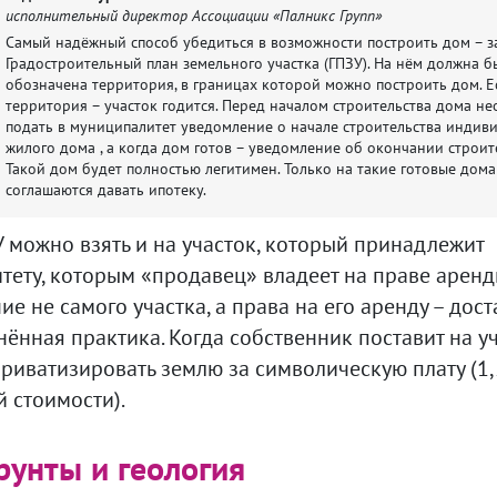
исполнительный директор Ассоциации «Палникс Групп»
Самый надёжный способ убедиться в возможности построить дом – з
Градостроительный план земельного участка (ГПЗУ). На нём должна б
обозначена территория, в границах которой можно построить дом. Е
территория – участок годится. Перед началом строительства дома н
подать в муниципалитет уведомление о начале строительства индив
жилого дома , а когда дом готов – уведомление об окончании строит
Такой дом будет полностью легитимен. Только на такие готовые дом
соглашаются давать ипотеку.
У можно взять и на участок, который принадлежит
тету, которым «продавец» владеет на праве аренд
е не самого участка, а права на его аренду – дос
ённая практика. Когда собственник поставит на уч
риватизировать землю за символическую плату (1,
 стоимости).
Грунты и геология