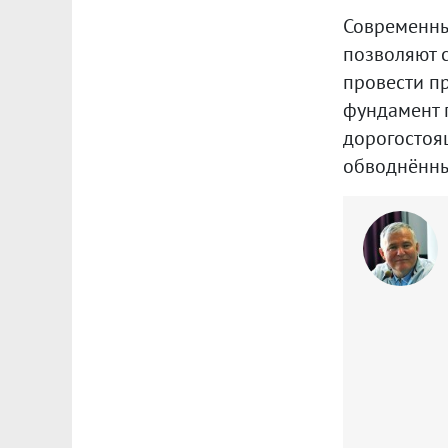
Современны
позволяют с
провести п
фундамент п
дорогостоящ
обводнённы