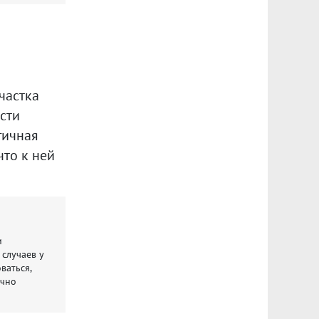
частка
сти
гичная
что к ней
и
 случаев у
ваться,
ычно