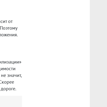
сит от
. Поэтому
ложения.
вилизации»
димости
 не значит,
 Скорее
 дороге.