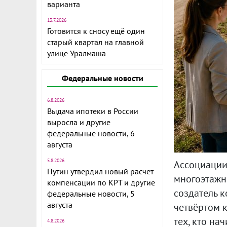
варианта
13.7.2026
Готовится к сносу ещё один
старый квартал на главной
улице Уралмаша
Федеральные новости
6.8.2026
Выдача ипотеки в России
выросла и другие
федеральные новости, 6
августа
5.8.2026
Ассоциации
Путин утвердил новый расчет
многоэтажны
компенсации по КРТ и другие
создатель 
федеральные новости, 5
августа
четвёртом 
тех, кто на
4.8.2026