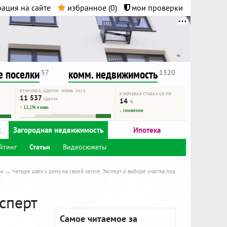
ация на сайте
избранное (
0
)
мои проверки
нта.
и!
 поселки
комм. недвижимость
57
1320
ВТОРИЧКА, СДЕЛКИ · ИЮНЬ 2026
КЛЮЧЕВАЯ СТАВКА ЦБ РФ
11 537
сделок
14
%
↑ 12,1% к маю
↓ снижение
к
Загородная недвижимость
Ипотека
йтинг
Статьи
Видеосюжеты
ьи
Четыре шага к дому на своей земле. Эксперт о выборе участка под
сперт
Самое читаемое за