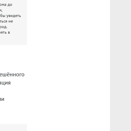
дома до
м,
тобы увидеть
ться не
род.
оять в
решённого
ация
ли