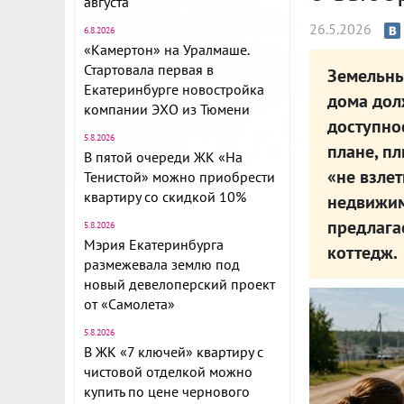
августа
26.5.2026
6.8.2026
«Камертон» на Уралмаше.
Стартовала первая в
Земельны
Екатеринбурге новостройка
дома дол
компании ЭХО из Тюмени
доступно
5.8.2026
плане, пл
В пятой очереди ЖК «На
«не взлет
Тенистой» можно приобрести
квартиру со скидкой 10%
недвижим
предлага
5.8.2026
Мэрия Екатеринбурга
коттедж.
размежевала землю под
новый девелоперский проект
от «Самолета»
5.8.2026
В ЖК «7 ключей» квартиру с
чистовой отделкой можно
купить по цене чернового