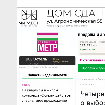
На Метре реклама - тольк
Помогайте независимому ре
продажа и а
СРЕДНЯЯ ЦЕНА М² · НОВОС
176 871
₽/м²
↑ 7,5% за 12 мес.
ЖК Эстель
Спец-
Интерактивная 
предложение
✓ Дом сдан
→
Продажа и аре
Реклама. ООО «СЗ ИНВЕСТСТРОЙ», ИНН 6678067973
Новости недвижимости
Недвижимость Екатер
строительство
6.8.2026
На квартиры в жилом
Четыре 
комплексе «Эстель» действует
о выбор
специальное предложение