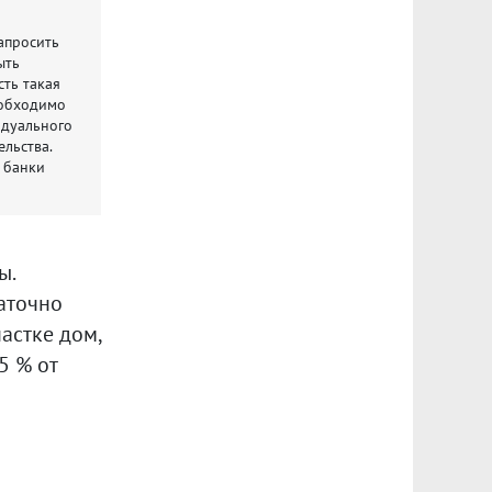
апросить
ыть
сть такая
еобходимо
идуального
ельства.
а банки
ы.
таточно
астке дом,
5 % от