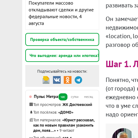
Покупатели массово
развивать 
откладывают сделки и другие
федеральные новости, 4
Он замечает
августа
недвижимост
«location, l
Проверка объекта/собственника
разговор об
Что выгоднее: аренда или ипотека?
Шаг 1. 
Подписывайтесь на новости:
Понятно, чт
(от города)
ежедневно ез
Пульс Метра
час
сутки
месяц
что в уме с
🏢
Топ просмотров:
ЖК Достоевский
🌲
Топ посёлков:
«ДОМО»
надо ориент
📰
Топ материалов:
«Юрист рассказал,
как по новым правилам узаконить
дом, появ…»
• 9 читают
👀
Топ объявлений:
сад, с.