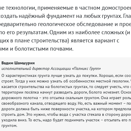
е технологии, применяемые в частном домострое
оздать надёжный фундамент на любых грунтах. Гла
редварительно геологическое обследование и про
о его результатам. Одним из наиболее сложных (и
их в плане строительства) является вариант с
ми и болотистыми почвами.
Вадим Шамшурин
исполнительный директор Ассоциации «Палникс Групп»
О характеристиках грунта лучше узнать до покупки. Хорошо, если со
строят. Тогда у них можно узнать об особенностях местной геологии.
касается строительства на болотистых грунтах, то следует учесть, что
территории посёлка начнут разводить дороги, болото исчезнет. Осно
дорожного полотна – это отсыпка скальным грунтом. Она играет рол
своеобразного канала, отводящего воду. Но, есть важный момент – п
дороги должна быть ниже поверхности участка, на котором предпола
строить дом. Это нужно, чтобы вода с участка стекала в сторону доро
уходила вниз. То есть, надо будет поднимать участок – отсыпать его
грунтом.