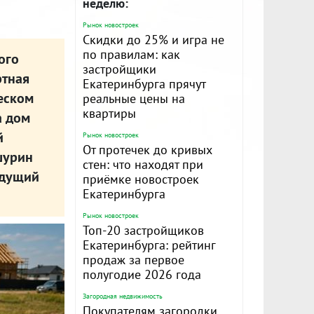
неделю:
Рынок новостроек
Скидки до 25% и игра не
по правилам: как
ого
застройщики
ртная
Екатеринбурга прячут
еском
реальные цены на
квартиры
а дом
й
Рынок новостроек
От протечек до кривых
шурин
стен: что находят при
удущий
приёмке новостроек
Екатеринбурга
Рынок новостроек
Топ-20 застройщиков
Екатеринбурга: рейтинг
продаж за первое
полугодие 2026 года
Загородная недвижимость
Покупателям загородки