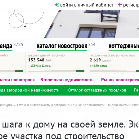
войти в личный кабинет
регистр
о нормальная. Никакого шок-конте
сурсу, как он помогает вам. Удач
ренда
каталог новостроек
коттеджные
8785
254
ТРОЙКИ
СРЕДНЯЯ ЦЕНА М² · ВТОРИЧКА
ПРОДАЖИ НОВОСТРОЕК · ИЮНЬ 2026
153 548
2 619
₽/м²
сделок
↑ 17,9% за 12 мес.
↑ 46,9% к маю
карта новостроек
Вторичная недвижимость
Рынок новострое
нда загородной недвижимости
Каталог коттеджных поселков
Ре
инбурга
Статьи и видеосюжеты о загородном рынке недвижимости – видеосюжеты и стат
шага к дому на своей земле. Эк
е участка под строительство