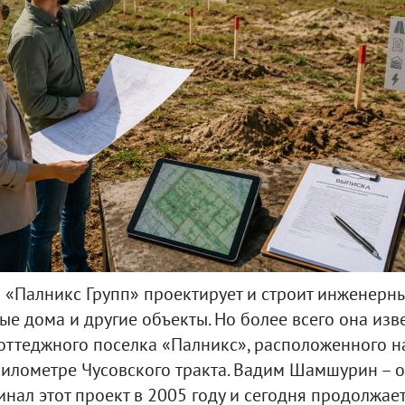
 «Палникс Групп» проектирует и строит инженерны
е дома и другие объекты. Но более всего она изве
коттеджного поселка «Палникс», расположенного н
километре Чусовского тракта. Вадим Шамшурин – о
чинал этот проект в 2005 году и сегодня продолжае