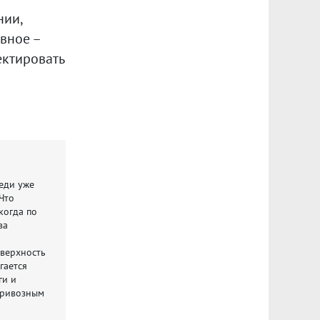
нии,
вное –
ектировать
седи уже
 Что
 когда по
ва
ь
оверхность
гается
ги и
 привозным