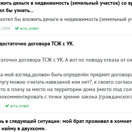
ожить деньги в недвижимость (земельный участок) со 
л бы узнать...
9.2008
есть ответ
 достаточно договора ТСЖ с УК.
отказа от охраны автомобиля спешить, на мой взгляд, не стоит, так как охрана территории и охрана автомобиля услуги разные: охрана территории предполагает, в первую очередь, неприкосновенность территории, а вот за сохранность Вашего автомоб
ён предмет договора-марка автомобиля и т.д...как я буду доказывать любые даже незначительные страховые случаи...В договоре между УК и ТСЖ только общие фразы, про мой автомобиль, а так же друг
тать навязаной или нет?, я своего согласия на организацию парковки не давал, считаю решение общего собрания не законным,
а место на территории дома (место под солнцем), но я его уже оплатил, т.к. земельный участок и моя собственнос
ентировать с точки зрения закона (гражданского, о защите прав потребителя
8
есть ответ
ь в следующей ситуации: мой брат проживал в комнат
 найму в двухкомн.