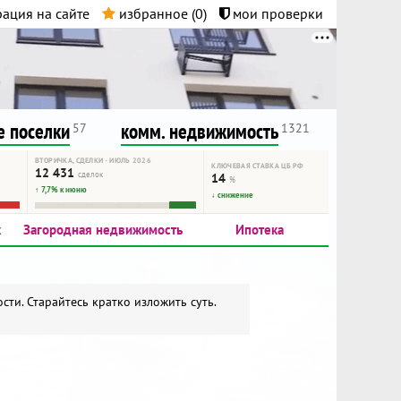
ация на сайте
избранное (
0
)
мои проверки
нта.
и!
 поселки
комм. недвижимость
57
1321
ВТОРИЧКА, СДЕЛКИ · ИЮЛЬ 2026
КЛЮЧЕВАЯ СТАВКА ЦБ РФ
12 431
сделок
14
%
↑ 7,7% к июню
↓ снижение
к
Загородная недвижимость
Ипотека
ти. Старайтесь кратко изложить суть.