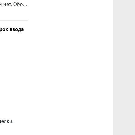
Здравствуйте! Разводимся с мужем. В совместном браке 20 лет, детей нет. Обоюдного раздела имущества не получается. За время нашего брака муж на работе получил однокомнатную квартиру, и приватизировал ее на себя. Я прописана у мамы. В прошлом году в кредит купили трехкомнатную квартиру. Кредит оформлен на мужа. Часть денег на покупку квартиры мои, полученные от продажи дома подаренного мне моей бабушкой, могу подтвердить документально. Квартира оформлена в совместную собственность в равных долях. Как суд разделит наше имущество, не придется ли мне выплачивать часть кредита?
срок ввода
делки.