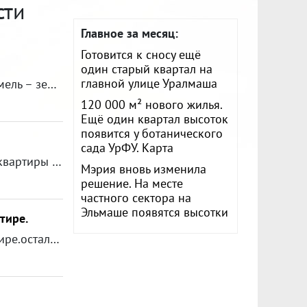
сти
Главное за месяц:
Готовится к сносу ещё
один старый квартал на
главной улице Уралмаша
Здравствуйте. Приобрел земельный участок в деревне. Категория земель – земли населенных пунктов для ведения личного подсобного хозяйства. Какие необходимо иметь документы (какие получить разрешения) для начала строительства дома. Заранее спасибо.
120 000 м² нового жилья.
Ещё один квартал высоток
появится у ботанического
сада УрФУ. Карта
очень много обьявлений о продаже квартир по договору ренты, т.е. квартиры продают не сами собственники, а посредники. законно ли это?
Мэрия вновь изменила
решение. На месте
частного сектора на
Эльмаше появятся высотки
тире.
у меня в собственности есть две комнаты в четырехкомнатной квартире.осталось еще две комнаты, одна из которых находится в социальном найме. могу ли я законным путем выкупить эту комнату?