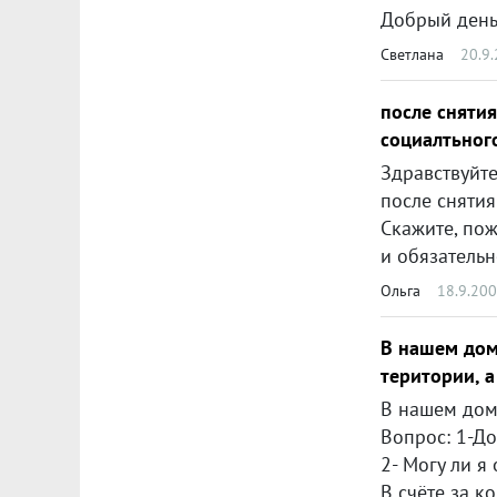
Светлана
20.9
после сняти
социалтьног
Здравствуйте
после снятия статуса общежития 
Скажите, пожа
и обязательно ли мне д
Ольга
18.9.20
В нашем дом
територии, а 
Вопрос: 1-Договор по 
2- Могу ли я отказаться от ус
В счёте за коммунальные 