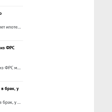
о
Добрый день! Подскажите, пожалуйста, если мой будущий муж возьмет ипотеку до вступления в брак, в дальнейшем мы поженимся, буду ли я иметь право претендовать на эту квартиру. Измениться ли что-нибудь, если он возьмет на себя ипотеку, когда мы уже будем женаты. Заранее спасибо!
 из ФРС
ли да,то как мне его получить?
в брак, у
Мы с молодым человеком живем уже 3.5 года, собираемся вступить в брак, у него в собственности нет жилья, у меня 17.7 кв. комната в общежитии в собственности, можем ли мы претендовать на программу молодая семья, если ему 45, мне 25, я слышала, можно если на семью приходится по 10 кв.м., что нам можно сделать для этого? СПАСИБО