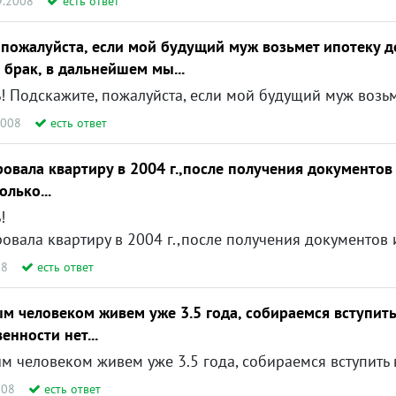
9.2008
есть ответ
 пожалуйста, если мой будущий муж возьмет ипотеку д
 брак, в дальнейшем мы...
2008
есть ответ
овала квартиру в 2004 г.,после получения документов
олько...
!
олучения документов из ФРС мне отдали только свидетельство о гос.регистр.,достаточно ли этого документа для продажи квартиры? Может быть мне должны были отдать еще и договор приватизации? Ес
08
есть ответ
 человеком живем уже 3.5 года, собираемся вступить 
енности нет...
008
есть ответ