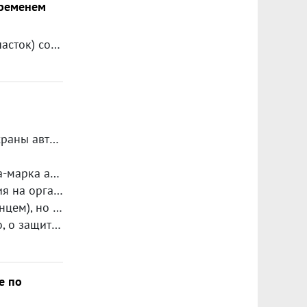
временем
Здраствуйте, хотел бы вложить деньги в недвижимость (земельный участок) со временем продать, хотел бы узнать какие налоги будет необходимо заплатить, если недвижимостью буду владеть менее 3-х лет ?
иля с Вас взимают дополнительную плату.
их членов ТСЖ ничего не сказано.
 ущемляющим мои права.
ть в какой то доле.
, ТСЖ и т.д.)
е по