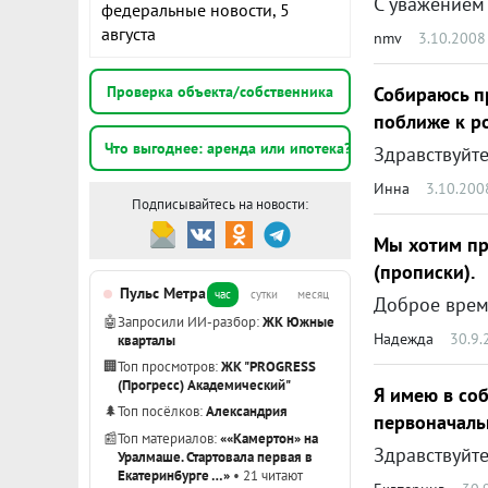
С уважением
федеральные новости, 5
августа
nmv
3.10.2008
Проверка объекта/собственника
Собираюсь п
поближе к р
Что выгоднее: аренда или ипотека?
Инна
3.10.200
Подписывайтесь на новости:
Мы хотим пр
(прописки).
Пульс Метра
час
сутки
месяц
🤖
Запросили ИИ-разбор:
ЖК Южные
Надежда
30.9.
кварталы
🏢
Топ просмотров:
ЖК "PROGRESS
(Прогресс) Академический"
Я имею в соб
🌲
Топ посёлков:
Александрия
первоначальн
📰
Топ материалов:
««Камертон» на
Уралмаше. Стартовала первая в
Екатеринбурге …»
• 21 читают