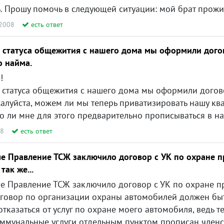
.2008
есть ответ
я статуса общежития с нашего дома мы оформили дого
о найма.
!
с нашего дома мы оформили договор социалтьного найма. Но прописку по данному адресу имеют только муж и несовершеннолетняя дочка. Я про
луйста, можем ли мы теперь приватизировать нашу квартиру
ля этого предварительно прописываться в нашу квартиру или я могу остаться зарегистрированной по с
08
есть ответ
е Правление ТСЖ заключило договор с УК по охране 
так же...
организации охраны автомобилей должен быть с каждым членом ТСЖ или достаточно общего договора 
луг по охране моего автомобиля, ведь территория охраняется, получается двойная оплата услуг,тем более земля до сих пор не офор
услуги отдельным пунктом прописан членский взнос на сторожевую службу автомобиля и членский взнос за о