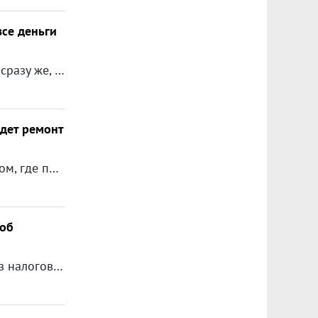
все деньги
Здравствуйте, а надо платить налог ,недвижимости менее 3 лет, если сразу же, на все деньги и в этом же году, купить недвижимость? Или возможно только через договор мены?
идет ремонт
Доброе время суток! Мой отец (вдовец) много лет назад приобрел дом, где по сей день идет ремонт и благоустройство. Примерно полгода назад он женился во второй раз. Вопрос мой в следующем: кто будет являться прямым наследником недвижимости - его дети или новая жена? На сколько мне известно, брачного контракта не существует. Заранее спасибо за ответ.
 об
Здраствуйте, подскажите пожайлуста каков срок действия справки из налоговой об отсутствии задолжности и справки из кадастровой палаты?