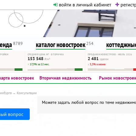
войти в личный кабинет
регистр
о нормальная. Никакого шок-конте
сурсу, как он помогает вам. Удач
ренда
каталог новостроек
коттеджные
8789
254
ТРОЙКИ
СРЕДНЯЯ ЦЕНА М² · ВТОРИЧКА
ПРОДАЖИ НОВОСТРОЕК · ИЮЛЬ 2026
153 548
2 481
₽/м²
сделок
↑ 17,9% за 12 мес.
↓ 5,3% к июню
карта новостроек
Вторичная недвижимость
Рынок новострое
инбурга
Консультации
Можете задать любой вопрос по теме недвижимос
вый вопрос