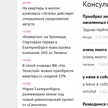
Консул
6.8.2026
На квартиры в жилом
комплексе «Эстель» действует
Приобрел зе
специальное предложение
населенных п
августа
6.8.2026
«Камертон» на Уралмаше.
Игорь
5.10.20
Стартовала первая в
Екатеринбурге новостройка
очень много 
компании ЭХО из Тюмени
5.8.2026
наталья
5.10.
В пятой очереди ЖК «На
Тенистой» можно приобрести
квартиру со скидкой 10%
у меня в соб
5.8.2026
Мэрия Екатеринбурга
НАТАЛЬЯ
5.10
размежевала землю под
новый девелоперский проект
Разводимся с
от «Самолета»