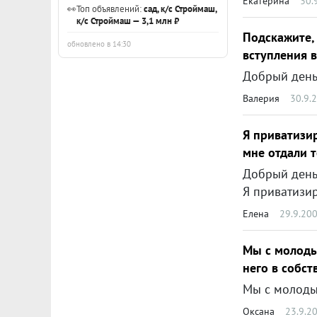
Екатерина
30.
👀
Топ объявлений:
сад, к/с Строймаш,
к/с Строймаш — 3,1 млн ₽
Подскажите,
обновлено в 14:30
вступления в
Валерия
30.9.
Я приватизир
мне отдали т
Добрый день
Я приватизировала квартиру в 2004 г.,после п
Елена
29.9.20
Мы с молодым
него в собств
Оксана
23.9.2