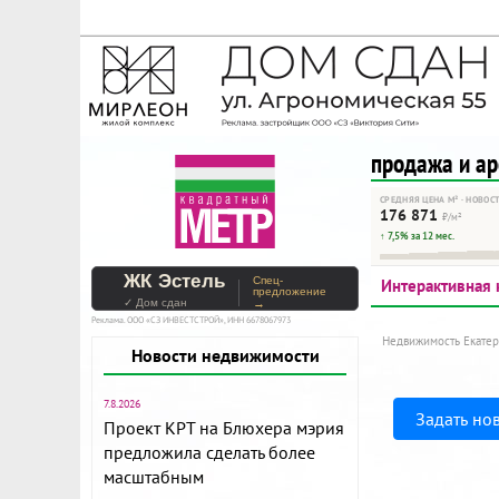
На Метре реклама - тольк
Помогайте независимому ре
продажа и а
СРЕДНЯЯ ЦЕНА М² · НОВОС
176 871
₽/м²
↑ 7,5% за 12 мес.
ЖК Эстель
Спец-
Интерактивная 
предложение
✓ Дом сдан
→
Реклама. ООО «СЗ ИНВЕСТСТРОЙ», ИНН 6678067973
Недвижимость Екатер
Новости недвижимости
7.8.2026
Задать но
Проект КРТ на Блюхера мэрия
предложила сделать более
масштабным