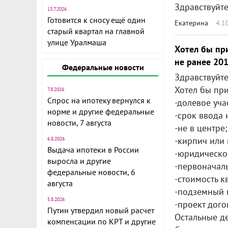
13.7.2026
Готовится к сносу ещё один
Екатерина
4.1
старый квартал на главной
улице Уралмаша
Хотел бы при
не ранее 2011
Федеральные новости
Здравствуйте
Хотел бы при
7.8.2026
Спрос на ипотеку вернулся к
-долевое уча
норме и другие федеральные
-срок ввода 
новости, 7 августа
-не в центре;
-кирпич или
6.8.2026
Выдача ипотеки в России
-юридическо
выросла и другие
-первоначал
федеральные новости, 6
-стоимость кв
августа
-подземный 
5.8.2026
-проект дого
Путин утвердил новый расчет
Остальные д
компенсации по КРТ и другие