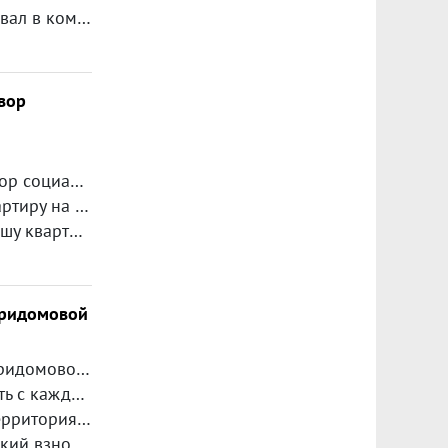
Добрый день. Прошу помочь в следующей ситуации: мой брат проживал в комнате по социальному найму в двухкомн.квартире. площадь комнаты 10 кв.м.В соседей комнате (14 кв.м.) проживал сосед, который умер. Брат самовольно заселился в соседнюю комнату и произвел перепланировку-то есть сделал одну большую квартиру. В дальнейшем администрация города подала иск о выселении из второй комнаты. Но мой брат считает, что заселился на законных основаниях, поскольку нуждался в улучшении жилищных условий. Просим Вас подсказать как нам поступить в данной ситуации. Заранее благодарим!
вор
писана в другом месте.
 на дочку?
трарому адресу.
придомовой
В нашем доме Правление ТСЖ заключило договор с УК по охране придомовой територии, а так же организации парковки автомобилей, принадлежащих членам ТСЖ. Члены ТСЖ проголосовали большинством.
между ТСЖ и УК?
млена в собственность.
храну территории.