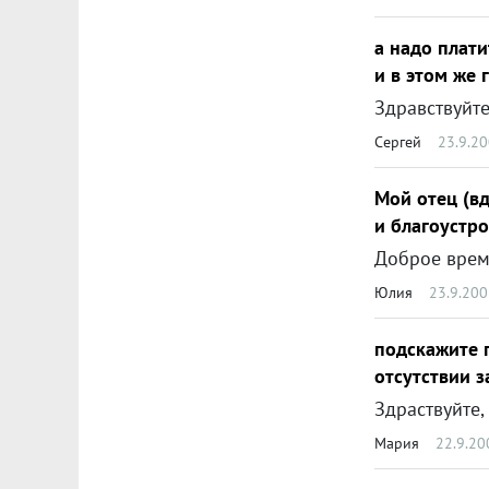
а надо плати
и в этом же го
Сергей
23.9.2
Мой отец (вд
и благоустро
Юлия
23.9.20
подскажите 
отсутствии з
Мария
22.9.20