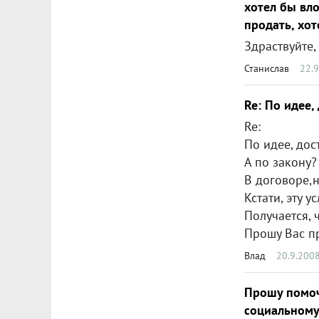
хотел бы вл
продать, хоте
Станислав
22.
Re: По идее,
Re:
По идее, достаточно договора ТСЖ с УК. А вот по поводу 
А по закону?
В договоре,на мой взгляд,должен быть определ
Кстати, эту услугу можно счи
Получается, что я плачу з
Прошу Вас прокомм
Влад
20.9.200
Прошу помоч
социальному