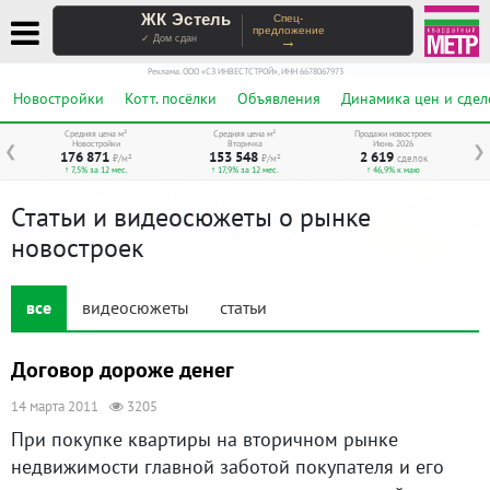
ЖК Эстель
Спец-
предложение
→
✓ Дом сдан
Реклама. ООО «СЗ ИНВЕСТСТРОЙ», ИНН 6678067973
Новостройки
Котт. посёлки
Объявления
Динамика цен и сдел
Средняя цена м²
Средняя цена м²
Продажи новостроек
Новостройки
Вторичка
Июнь 2026
❮
❯
176 871
153 548
2 619
₽/м²
₽/м²
сделок
↑ 7,5% за 12 мес.
↑ 17,9% за 12 мес.
↑ 46,9% к маю
Статьи и видеосюжеты о рынке
новостроек
все
видеосюжеты
статьи
Договор дороже денег
14 марта 2011
3205
При покупке квартиры на вторичном рынке
недвижимости главной заботой покупателя и его